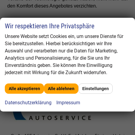
den Komfort dieses Angebotes verzichten.
Wir respektieren Ihre Privatsphäre
Ford wünscht ein frohes Fest
Unsere Website setzt Cookies ein, um unsere Dienste für
Ford und das Team vom ASF Autoservice
Sie bereitzustellen. Hierbei berücksichtigen wir Ihre
Auswahl und verarbeiten nur die Daten für Marketing,
wünschen Ihnen ein besinnliches Fest und
Analytics und Personalisierung, für die Sie uns Ihr
angenehme Feiertage.
Einverständnis geben. Sie können Ihre Einwilligung
jederzeit mit Wirkung für die Zukunft widerrufen.
Alle akzeptieren
Alle ablehnen
Einstellungen
Datenschutzerklärung
Impressum