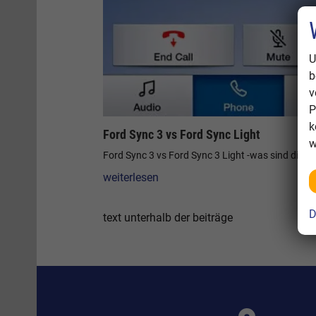
U
b
v
P
k
Ford Sync 3 vs Ford Sync Light
w
Ford Sync 3 vs Ford Sync 3 Light -was sind die U
weiterlesen
D
text unterhalb der beiträge