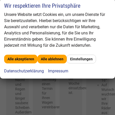
Für
Wir
Nanotechnologie
Wir respektieren Ihre Privatsphäre
unsere
sind
Als
gewerblichen
darauf
Servicebetrieb
Regentropfen
Unsere Website setzt Cookies ein, um unsere Dienste für
Kunden
spezialisiert,
führen
perlen
bieten
Ihnen
wir
einfach
Sie bereitzustellen. Hierbei berücksichtigen wir Ihre
wir
günstige
täglich
ab
Auswahl und verarbeiten nur die Daten für Marketing,
flexible
Lösungen
Haupt-
und
Analytics und Personalisierung, für die Sie uns Ihr
Service-
in
und
werden
Termine
Sachen
Abgasuntersuchungen
vom
Einverständnis geben. Sie können Ihre Einwilligung
auch
Bereifung
durch.
Fahrtwind
jederzeit mit Wirkung für die Zukunft widerrufen.
am
anzubieten.
Selbstverständlich
weggeblasen.
Wochenende,
können
Sie
so
Sie
haben
inklusive
Alle akzeptieren
Alle ablehnen
Einstellungen
dass
bei
damit
Einlage
Ihr
uns
klare
für
Fuhrpark
auch
Datenschutzerklärung
Impressum
Sicht
Radgrö
in
am
bei
bis
der
Samstag
Nacht
16″
Woche
einen
und
Auf
einsatzbereit
Termin
Regen
Wunsch
ist.
für
und
wuchte
Ihren
länger
wir
Wagen
saubere
Ihre
vereinbaren.
Scheiben.
Räder
Außerdem
aus