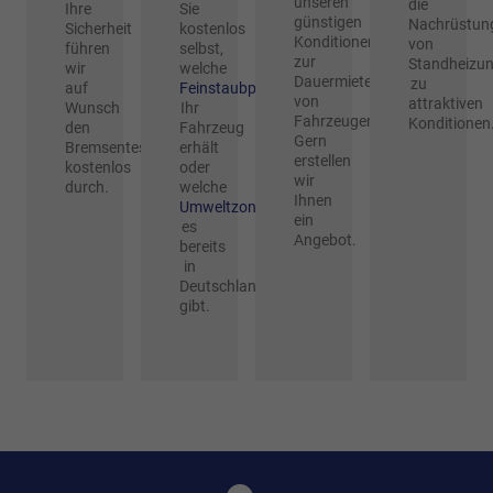
unseren
die
Ihre
Sie
günstigen
Nachrüstun
Sicherheit
kostenlos
Konditionen
von
führen
selbst,
zur
Standheizu
wir
welche
Dauermiete
zu
auf
Feinstaubplakette
von
attraktiven
Wunsch
Ihr
Fahrzeugen.
Konditionen
den
Fahrzeug
Gern
Bremsentest
erhält
erstellen
kostenlos
oder
wir
durch.
welche
Ihnen
Umweltzonen
ein
es
Angebot.
bereits
in
Deutschland
gibt.