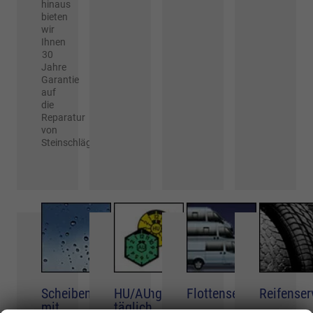
hinaus
bieten
wir
Ihnen
30
Jahre
Garantie
auf
die
Reparatur
von
Steinschlägen!
Scheibenversiegelung
HU/AU
Flottenservice
Reifenser
mit
täglich