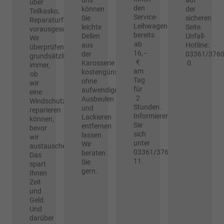
uns
auf
über
den
können
der
Teilkasko,
Service-
Sie
sicheren
Reparaturfähigkeit
Leihwagen
leichte
Seite.
vorausgesetzt)!
bereits
Dellen
Unfall-
Wir
ab
aus
Hotline:
überprüfen
16,–
der
03361/3760
grundsätzlich
€
Karosserie
0.
immer,
am
kostengünstig
ob
Tag
ohne
wir
für
aufwendiges
eine
2
Ausbeulen
Windschutzscheibe
Stunden.
und
reparieren
Informieren
Lackieren
können,
Sie
entfernen
bevor
sich
lassen.
wir
unter
Wir
austauschen.
03361/3760-
beraten
Das
11.
Sie
spart
gern.
Ihnen
Zeit
und
Geld.
Und
darüber