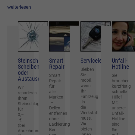
weiterlesen
Steinschlag:
Smart
Serviceleihwagen
Unfall-
Scheibenreparatur
Repair
Hotline
Bleiben
oder
Sie
Smart
Sie
Austausch
mobil,
Repair
brauchen
wenn
für
kurzfristig
Wir
Ihr
alle
schnelle
reparieren
Fahrzeug
Marken
Hilfe?
Ihren
in
–
Mit
Steinschlag
die
Dellen
unserer
für
Werkstatt
entfernen
Unfall-
0,–
muss.
ohne
Hotline
€
Wir
Lackierung:
sind
(bei
bieten
Bei
Sie
Abrechnung
Ihnen