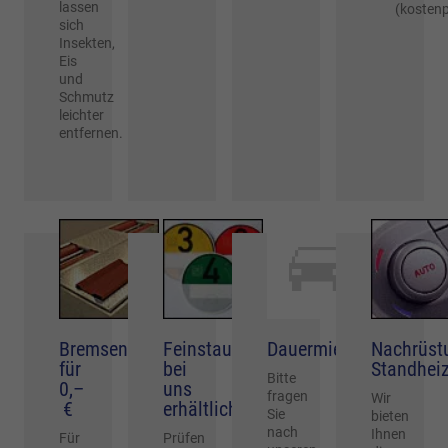
lassen
(kostenp
sich
Insekten,
Eis
und
Schmutz
leichter
entfernen.
Bremsentest
Feinstaubplakette
Dauermiete
Nachrüst
für
bei
Standhei
Bitte
0,–
uns
fragen
Wir
€
erhältlich!
Sie
bieten
nach
Ihnen
Für
Prüfen