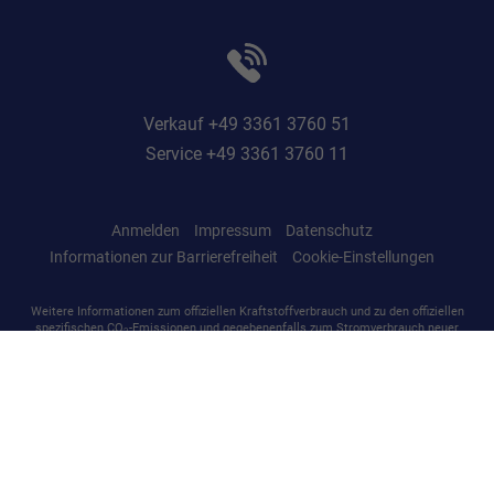
Verkauf +49 3361 3760 51
Service +49 3361 3760 11
Anmelden
Impressum
Datenschutz
Informationen zur Barrierefreiheit
Cookie-Einstellungen
Weitere Informationen zum offiziellen Kraftstoffverbrauch und zu den offiziellen
spezifischen CO
-Emissionen und gegebenenfalls zum Stromverbrauch neuer
2
PKW können dem 'Leitfaden über den offiziellen Kraftstoffverbrauch, die
offiziellen spezifischen CO
-Emissionen und den offiziellen Stromverbrauch
2
neuer PKW' entnommen werden, der an allen Verkaufsstellen und bei der
'Deutschen Automobil Treuhand GmbH' unentgeltlich erhältlich ist unter
www.dat.de.
© 2026
ASF Autoservice GmbH
,
Martin-Luther-Straße 37
,
15517