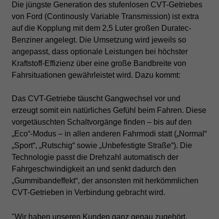
Die jüngste Generation des stufenlosen CVT-Getriebes
von Ford (Continously Variable Transmission) ist extra
auf die Kopplung mit dem 2,5 Luter großen Duratec-
Benziner angelegt.
Die Umsetzung wird jeweils so
angepasst, dass optionale Leistungen bei höchster
Kraftstoff-Effizienz über eine große Bandbreite von
Fahrsituationen gewährleistet wird.
Dazu kommt:
Das CVT-Getriebe täuscht Gangwechsel vor und
erzeugt somit ein natürliches Gefühl beim Fahren. Diese
vorgetäuschten Schaltvorgänge finden – bis auf den
„Eco“-Modus – in allen anderen Fahrmodi statt („Normal“
„Sport“, „Rutschig“ sowie „Unbefestigte Straße“).
Die
Technologie passt die Drehzahl automatisch der
Fahrgeschwindigkeit an und senkt dadurch den
„Gummibandeffekt“, der ansonsten mit herkömmlichen
CVT-Getrieben in Verbindung gebracht wird.
"Wir haben unseren Kunden ganz genau zugehört,