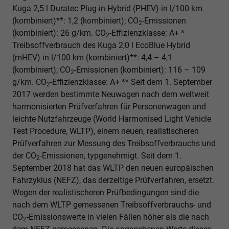
Kuga 2,5 l Duratec Plug-in-Hybrid (PHEV) in l/100 km
(kombiniert)**: 1,2 (kombiniert); CO
-Emissionen
2
(kombiniert): 26 g/km. CO
-Effizienzklasse: A+ *
2
Treibsoffverbrauch des Kuga 2,0 l EcoBlue Hybrid
(mHEV) in l/100 km (kombiniert)**: 4,4 – 4,1
(kombiniert); CO
-Emissionen (kombiniert): 116 – 109
2
g/km. CO
-Effizienzklasse: A+ ** Seit dem 1. September
2
2017 werden bestimmte Neuwagen nach dem weltweit
harmonisierten Prüfverfahren für Personenwagen und
leichte Nutzfahrzeuge (World Harmonised Light Vehicle
Test Procedure, WLTP), einem neuen, realistischeren
Prüfverfahren zur Messung des Treibsoffverbrauchs und
der CO
-Emissionen, typgenehmigt. Seit dem 1.
2
September 2018 hat das WLTP den neuen europäischen
Fahrzyklus (NEFZ), das derzeitige Prüfverfahren, ersetzt.
Wegen der realistischeren Prüfbedingungen sind die
nach dem WLTP gemessenen Treibsoffverbrauchs- und
CO
-Emissionswerte in vielen Fällen höher als die nach
2