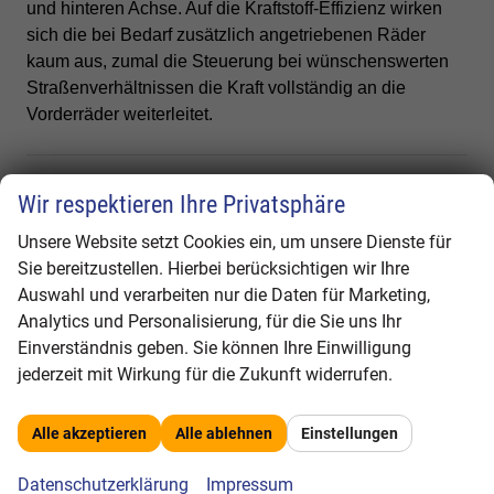
und hinteren Achse. Auf die Kraftstoff-Effizienz wirken
sich die bei Bedarf zusätzlich angetriebenen Räder
kaum aus, zumal die Steuerung bei wünschenswerten
Straßenverhältnissen die Kraft vollständig an die
Vorderräder weiterleitet.
Wir respektieren Ihre Privatsphäre
Unsere Website setzt Cookies ein, um unsere Dienste für
6 attraktive Ausstattungsvarianten und
fortschrittlichen Fahrer-Assistenzsysteme
Sie bereitzustellen. Hierbei berücksichtigen wir Ihre
Auswahl und verarbeiten nur die Daten für Marketing,
Der neue Ford Kuga Voll-Hybrid wird es in 6
Analytics und Personalisierung, für die Sie uns Ihr
verschiedenen Ausstattungsvarianten geben:
Einverständnis geben. Sie können Ihre Einwilligung
jederzeit mit Wirkung für die Zukunft widerrufen.
Cool & Connect
Titanium
Alle akzeptieren
Alle ablehnen
Einstellungen
Titanium X
ST-Line
Datenschutzerklärung
Impressum