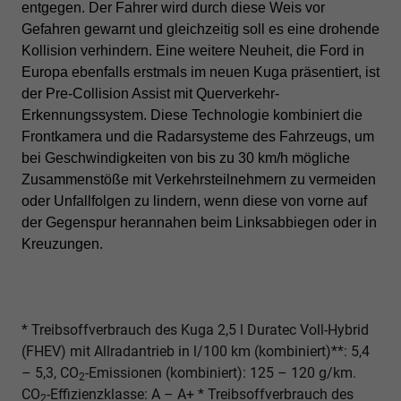
entgegen. Der Fahrer wird durch diese Weis vor
Gefahren gewarnt und gleichzeitig soll es eine drohende
Kollision verhindern.
Eine weitere Neuheit, die Ford in
Europa ebenfalls erstmals im neuen Kuga präsentiert, ist
der Pre-Collision Assist mit Querverkehr-
Erkennungssystem. Diese Technologie kombiniert die
Frontkamera und die Radarsysteme des Fahrzeugs, um
bei Geschwindigkeiten von bis zu 30 km/h mögliche
Zusammenstöße mit Verkehrsteilnehmern zu vermeiden
oder Unfallfolgen zu lindern, wenn diese von vorne auf
der Gegenspur herannahen beim Linksabbiegen oder in
Kreuzungen.
* Treibsoffverbrauch des Kuga 2,5 l Duratec Voll-Hybrid
(FHEV) mit Allradantrieb in l/100 km (kombiniert)**: 5,4
– 5,3, CO
-Emissionen (kombiniert): 125 – 120 g/km.
2
CO
-Effizienzklasse: A – A+ * Treibsoffverbrauch des
2