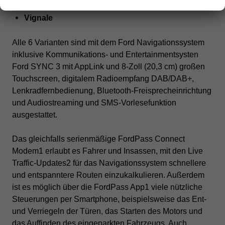
ST-Line X
Vignale
Alle 6 Varianten sind mit dem Ford Navigationssystem
inklusive Kommunikations- und Entertainmentsysten
Ford SYNC 3 mit AppLink und 8-Zoll (20,3 cm) großen
Touchscreen, digitalem Radioempfang DAB/DAB+,
Lenkradfernbedienung, Bluetooth-Freisprecheinrichtung
und Audiostreaming und SMS-Vorlesefunktion
ausgestattet.
Das gleichfalls serienmäßige FordPass Connect
Modem1 erlaubt es Fahrer und Insassen, mit den Live
Traffic-Updates2 für das Navigationssystem schnellere
und entspanntere Routen einzukalkulieren. Außerdem
ist es möglich über die FordPass App1 viele nützliche
Steuerungen per Smartphone, beispielsweise das Ent-
und Verriegeln der Türen, das Starten des Motors und
das Auffinden des eingeparkten Fahrzeugs. Auch