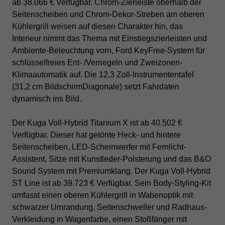
ab 38.066 € Verfügbar. Chrom-Zierleiste oberhalb der
Seitenscheiben und Chrom-Dekor-Streben am oberen
Kühlergrill weisen auf diesen Charakter hin, das
Interieur nimmt das Thema mit Einstiegszierleisten und
Ambiente-Beleuchtung vorn, Ford KeyFree-System für
schlüsselfreies Ent- /Verriegeln und Zweizonen-
Klimaautomatik auf. Die 12,3 Zoll-Instrumententafel
(31,2 cm BildschirmDiagonale) setzt Fahrdaten
dynamisch ins Bild.
Der Kuga Voll-Hybrid Titanium X ist ab 40.502 €
Verfügbar. Dieser hat getönte Heck- und hintere
Seitenscheiben, LED-Scheinwerfer mit Fernlicht-
Assistent, Sitze mit Kunstleder-Polsterung und das B&O
Sound System mit Premiumklang.
Der Kuga Voll-Hybrid
ST Line ist ab 39.723 € Verfügbar. Sein Body-Styling-Kit
umfasst einen oberen Kühlergrill in Wabenoptik mit
schwarzer Umrandung, Seitenschweller und Radhaus-
Verkleidung in Wagenfarbe, einen Stoßfänger mit