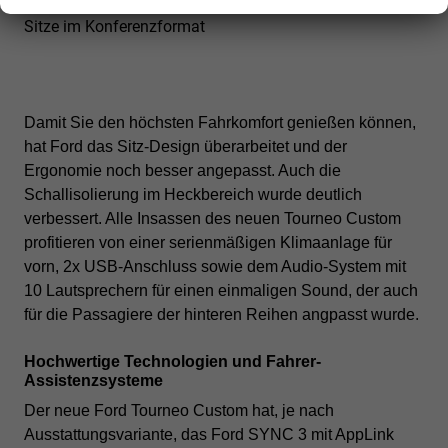
Sitze im Konferenzformat
Damit Sie den höchsten Fahrkomfort genießen können,
hat Ford das Sitz-Design überarbeitet und der
Ergonomie noch besser angepasst. Auch die
Schallisolierung im Heckbereich wurde deutlich
verbessert. Alle Insassen des neuen Tourneo Custom
profitieren von einer serienmäßigen Klimaanlage für
vorn, 2x USB-Anschluss sowie dem Audio-System mit
10 Lautsprechern für einen einmaligen Sound, der auch
für die Passagiere der hinteren Reihen angpasst wurde.
Hochwertige Technologien und Fahrer-
Assistenzsysteme
Der neue Ford Tourneo Custom hat, je nach
Ausstattungsvariante, das Ford SYNC 3 mit AppLink