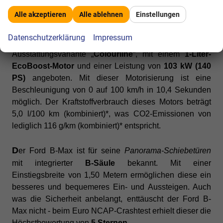
Colourline in
Calypso-Orange
Metallic
Alle akzeptieren
Alle ablehnen
Einstellungen
Datenschutzerklärung
Impressum
A
b den Februar
wird der Ford B-Max mit seiner
Ausstattungsvariante „
Colourline
“, mit einem
1-Liter-
EcoBoost-Motor
und einer Leistung von
103 kW (140
PS)
angeboten. Mit dieser Motorisierung ist eine
Beschleunigung von 0 auf 100 km/h in 10,4 Sekunden
möglich. Der Kraftstoffverbrauch dieses Motors beträgt
5,0 l/100 km (kombiniert)*, was CO2-Emissionen von
lediglich 116 g/km (kombiniert)* entspricht.
D
er
Ford B-Max ist für seine
Panorama-Schiebetüren
mit integrierter
B-Säule
bekannt. Mit einer
Einstiegsbreite von 1,50 Metern ermöglichen diese ein
besseres und bequemeres Ein- und Aussteigen. Auch
was die Sicherheit anbelangt, enttäuscht der Ford B-
Max nicht - beim Euro NCAP-Crashtest erhielt dieser die
Höchstbewertung von
5 Sternen
.