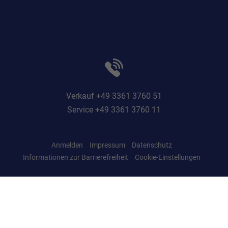
Verkauf +49 3361 3760 51
Service +49 3361 3760 11
Anmelden
Impressum
Datenschutz
Informationen zur Barrierefreiheit
Cookie-Einstellungen
Weitere Informationen zum offiziellen Kraftstoffverbrauch und zu den offiziellen
spezifischen CO
-Emissionen und gegebenenfalls zum Stromverbrauch neuer
2
PKW können dem 'Leitfaden über den offiziellen Kraftstoffverbrauch, die
offiziellen spezifischen CO
-Emissionen und den offiziellen Stromverbrauch
2
neuer PKW' entnommen werden, der an allen Verkaufsstellen und bei der
'Deutschen Automobil Treuhand GmbH' unentgeltlich erhältlich ist unter