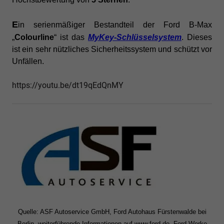
E
in
serienmäßiger Bestandteil der Ford B-Max
„
Colourline
“ ist das
MyKey-Schlüsselsystem
. Dieses
ist ein sehr nützliches Sicherheitssystem und schützt vor
Unfällen.
https://youtu.be/dt19qEdQnMY
Quelle: ASF Autoservice GmbH, Ford Autohaus Fürstenwalde bei
Berlin, weiterführende Informationen auf
www.ford.de
, Ford Werke