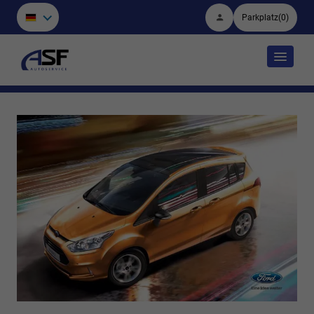
Parkplatz
(
0
)