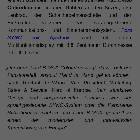
A
uf Wunsch kann man den Innenraum des Ford B-Max
Colourline
mit braunen Nähten an den Sitzen, dem
Lenkrad, der Schalthebelmanschette und den
Fußmatten verzieren. Das sprachgesteuerte
Kommunikations- und Entertainmentsystem,
Ford
SYNC mit AppLink
, wird mit einem
Multifunktionsdisplay mit 8,8 Zentimeter Durchmesser
erhältlich sein.
„
Der neue Ford B-MAX Colourline zeigt, dass Look und
Funktionalität absolut Hand in Hand
gehen können
“,
sagte Roelant de Waard, Vice President, Marketing,
Sales & Service, Ford of Europe. „
Sein attraktives
Design und anspruchsvolle Features wie das
sprachgesteuerte SYNC-System oder die Panorama-
Schiebetüren machen den Ford B-MAX generell zu
einem der modernsten und innovativsten
Kompaktwagen in Europa
“.