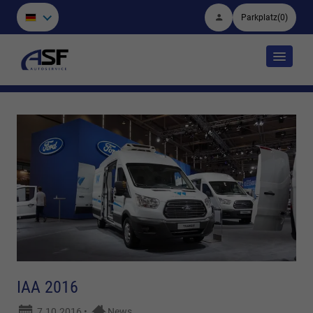
Parkplatz
(
0
)
IAA 2016
7.10.2016
•
News