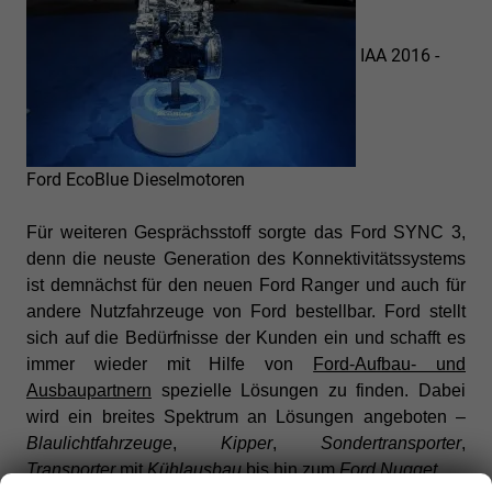
IAA 2016 -
Ford EcoBlue Dieselmotoren
Für weiteren Gesprächsstoff sorgte das Ford SYNC 3,
denn die neuste Generation des Konnektivitätssystems
ist demnächst für den neuen Ford Ranger und auch für
andere Nutzfahrzeuge von Ford bestellbar. Ford stellt
sich auf die Bedürfnisse der Kunden ein und schafft es
immer wieder mit Hilfe von
Ford-Aufbau- und
Ausbaupartnern
spezielle Lösungen zu finden. Dabei
wird ein breites Spektrum an Lösungen angeboten –
Blaulichtfahrzeuge
,
Kipper
,
Sondertransporter
,
Transporter
mit
Kühlausbau
bis hin zum
Ford Nugget
.