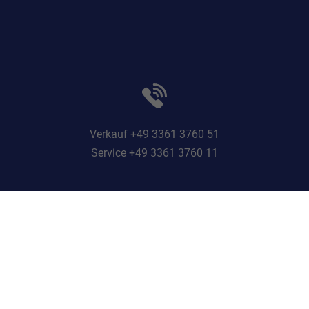
Verkauf +49 3361 3760 51
Service +49 3361 3760 11
Anmelden
Impressum
Datenschutz
Informationen zur Barrierefreiheit
Cookie-Einstellungen
Weitere Informationen zum offiziellen Kraftstoffverbrauch und zu den offiziellen
spezifischen CO
-Emissionen und gegebenenfalls zum Stromverbrauch neuer
2
PKW können dem 'Leitfaden über den offiziellen Kraftstoffverbrauch, die
offiziellen spezifischen CO
-Emissionen und den offiziellen Stromverbrauch
2
neuer PKW' entnommen werden, der an allen Verkaufsstellen und bei der
'Deutschen Automobil Treuhand GmbH' unentgeltlich erhältlich ist unter