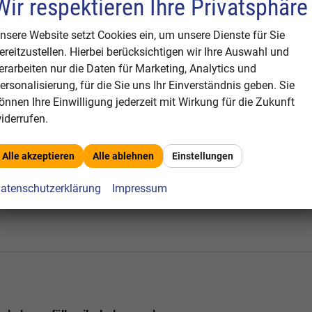
Wir respektieren Ihre Privatsphäre
nsere Website setzt Cookies ein, um unsere Dienste für Sie
r den Mindestabstand zum vorderen Fahrzeug oder zum nächs
ereitzustellen. Hierbei berücksichtigen wir Ihre Auswahl und
das System von
allein
mit gesamter Bremskraft ab.
erarbeiten nur die Daten für Marketing, Analytics und
ersonalisierung, für die Sie uns Ihr Einverständnis geben. Sie
Pre-Collision-Assist arbeitet, kommt außerdem eine
Frontkam
önnen Ihre Einwilligung jederzeit mit Wirkung für die Zukunft
wie zum Beispiel Verkehrsschilder – auseinander zu halten. A
iderrufen.
 aus in den fließenden Verkehr begeben. Zunächst war diese
Alle akzeptieren
Alle ablehnen
Einstellungen
eil der
adaptiven Geschwindigkeitsregelanlage (ACC)
und wird 
atenschutzerklärung
Impressum
ahrspur-Assistenten
mit
Müdigkeitswarner
angeboten.