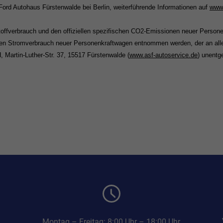
ord Autohaus Fürstenwalde bei Berlin, weiterführende Informationen auf
www.
tstoffverbrauch und den offiziellen spezifischen CO2-Emissionen neuer Perso
den Stromverbrauch neuer Personenkraftwagen entnommen werden, der an all
 Martin-Luther-Str. 37, 15517 Fürstenwalde (
www.asf-autoservice.de
) unentge
Montag – Freitag: 8:00 Uhr – 18:00 Uhr