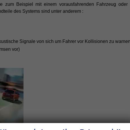
wie zum Beispiel mit einem vorausfahrenden Fahrzeug oder
ndteile des Systems sind unter anderem :
kustische Signale von sich um Fahrer vor Kollisionen zu warnen
emsen vor)