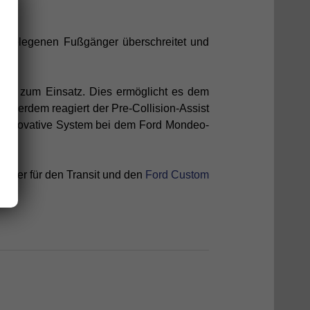
tgelegenen Fußgänger überschreitet und
era
zum Einsatz. Dies ermöglicht es dem
ußerdem reagiert der Pre-Collision-Assist
s innovative System bei dem Ford Mondeo-
daher für den Transit und den
Ford Custom