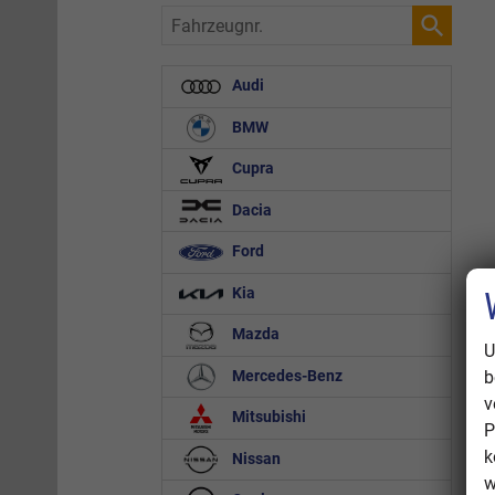
Fahrzeugnr.
Audi
BMW
Cupra
Dacia
Ford
Kia
Mazda
U
b
Mercedes-Benz
v
Mitsubishi
P
k
Nissan
w