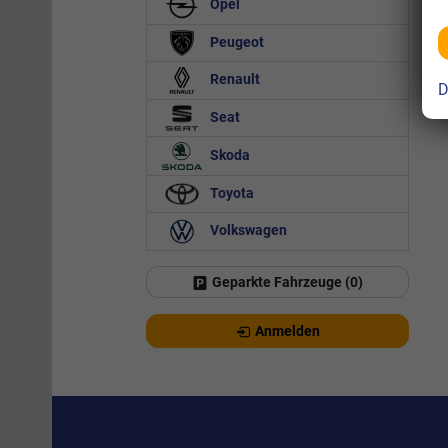
Opel
Peugeot
Renault
D
Seat
Skoda
Toyota
Volkswagen
Geparkte Fahrzeuge (
0
)
Anmelden