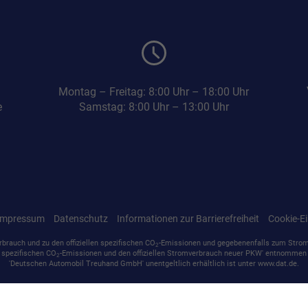
Montag – Freitag: 8:00 Uhr – 18:00 Uhr
e
Samstag: 8:00 Uhr – 13:00 Uhr
Impressum
Datenschutz
Informationen zur Barrierefreiheit
Cookie-Ei
rbrauch und zu den offiziellen spezifischen CO
-Emissionen und gegebenenfalls zum Stro
2
en spezifischen CO
-Emissionen und den offiziellen Stromverbrauch neuer PKW' entnommen w
2
'Deutschen Automobil Treuhand GmbH' unentgeltlich erhältlich ist unter www.dat.de.
SF Autoservice GmbH
,
Martin-Luther-Straße 37
,
15517
Fürstenwalde/Spree,
+49 33