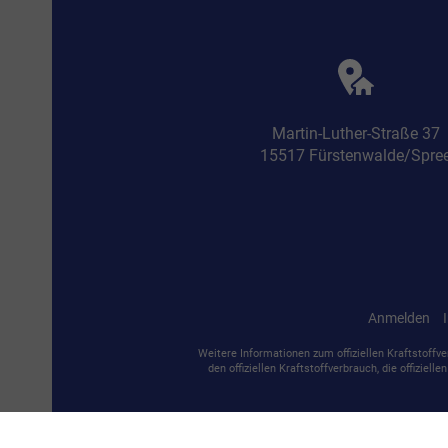
Martin-Luther-Straße 37
15517 Fürstenwalde/Spre
Anmelden
Weitere Informationen zum offiziellen Kraftstoffve
den offiziellen Kraftstoffverbrauch, die offiziell
© 2026
A