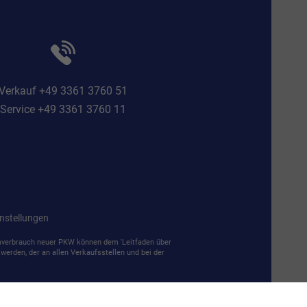
Verkauf +49 3361 3760 51
Service +49 3361 3760 11
nstellungen
mverbrauch neuer PKW können dem 'Leitfaden über
erden, der an allen Verkaufsstellen und bei der
61 3760 0