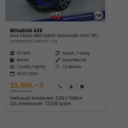
Mitsubishi ASX
Intro Edition Mild-Hybrid #Automatik #ACC #Bi-LED #1. Hand
unverbindliche Lieferzeit:
1 Tag
Fahrzeugnr.
317203
Getriebe
Autom. 7-Gang
Kraftstoff
Benzin
Außenfarbe
Royal-Blau M
Leistung
116 kW (158 PS)
Kilometerstand
13.599 km
24.07.2024
23.990,– €
Wir rufen Sie an
Fahrzeugexposé (PDF)
Fahrzeug parken
Differenzbesteuert
Verbrauch kombiniert:
5,90 l/100km
CO
-Emissionen:
133,00 g/km
2