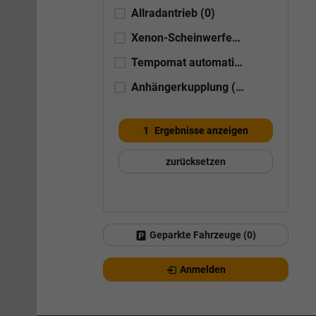
Allradantrieb
(0)
Xenon-Scheinwerfer
(0)
Tempomat automatisch (ACC)
(1)
Anhängerkupplung
(0)
1
Ergebnisse anzeigen
zurücksetzen
Geparkte Fahrzeuge (
0
)
Anmelden