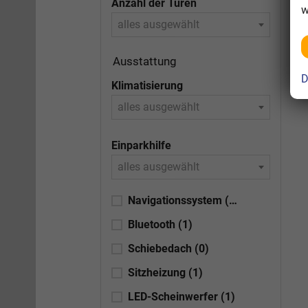
Anzahl der Türen
w
alles ausgewählt
Ausstattung
D
Klimatisierung
alles ausgewählt
Einparkhilfe
alles ausgewählt
Navigationssystem
(1)
Bluetooth
(1)
Schiebedach
(0)
Sitzheizung
(1)
LED-Scheinwerfer
(1)