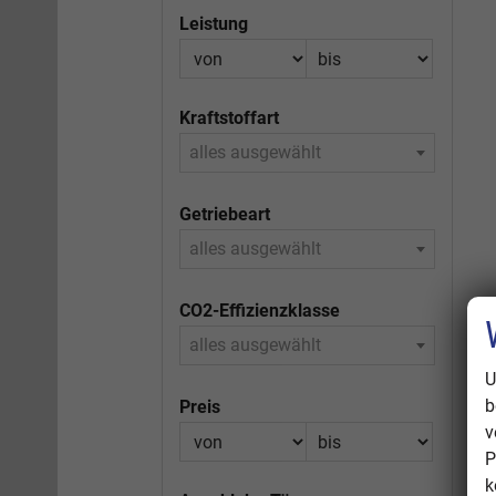
Leistung
Kraftstoffart
alles ausgewählt
Getriebeart
alles ausgewählt
CO2-Effizienzklasse
alles ausgewählt
U
b
Preis
v
P
k