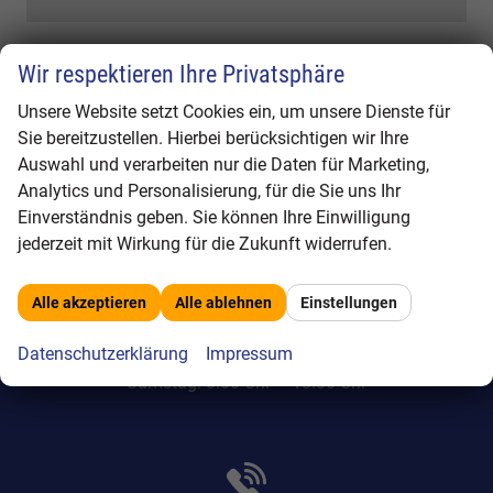
Wir respektieren Ihre Privatsphäre
Unsere Website setzt Cookies ein, um unsere Dienste für
Sie bereitzustellen. Hierbei berücksichtigen wir Ihre
Auswahl und verarbeiten nur die Daten für Marketing,
Martin-Luther-Straße 37
Analytics und Personalisierung, für die Sie uns Ihr
15517 Fürstenwalde/Spree
Einverständnis geben. Sie können Ihre Einwilligung
jederzeit mit Wirkung für die Zukunft widerrufen.
Alle akzeptieren
Alle ablehnen
Einstellungen
Datenschutzerklärung
Impressum
Montag – Freitag: 8:00 Uhr – 18:00 Uhr
Samstag: 8:00 Uhr – 13:00 Uhr