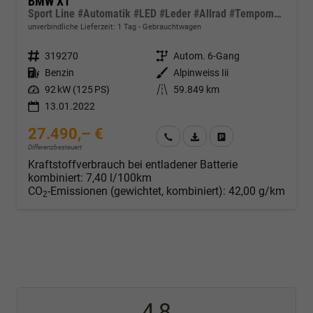
BMW X1
Sport Line #Automatik #LED #Leder #Allrad #Tempomat #Navi
unverbindliche Lieferzeit:
1 Tag
Gebrauchtwagen
Fahrzeugnr.
319270
Getriebe
Autom. 6-Gang
Kraftstoff
Benzin
Außenfarbe
Alpinweiss Iii
Leistung
92 kW (125 PS)
Kilometerstand
59.849 km
13.01.2022
27.490,– €
Wir rufen Sie an
Fahrzeugexposé (PDF)
Fahrzeug parken
Differenzbesteuert
Kraftstoffverbrauch bei entladener Batterie
kombiniert:
7,40 l/100km
CO
-Emissionen (gewichtet, kombiniert):
42,00 g/km
2
4,8