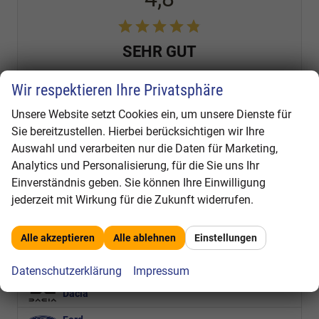
SEHR GUT
545 Bewertungen
Wir respektieren Ihre Privatsphäre
Alle Bewertungen anzeigen >
Unsere Website setzt Cookies ein, um unsere Dienste für
Sie bereitzustellen. Hierbei berücksichtigen wir Ihre
Fahrzeugnr.
Auswahl und verarbeiten nur die Daten für Marketing,
Analytics und Personalisierung, für die Sie uns Ihr
Audi
Einverständnis geben. Sie können Ihre Einwilligung
jederzeit mit Wirkung für die Zukunft widerrufen.
BMW
X1
Alle akzeptieren
Alle ablehnen
Einstellungen
Cupra
Datenschutzerklärung
Impressum
Dacia