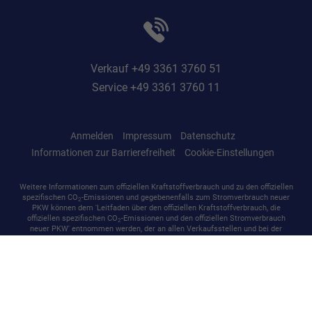
Verkauf +49 3361 3760 51
Service +49 3361 3760 11
Anmelden
Impressum
Datenschutz
Informationen zur Barrierefreiheit
Cookie-Einstellungen
Weitere Informationen zum offiziellen Kraftstoffverbrauch und zu den offiziellen
spezifischen CO
-Emissionen und gegebenenfalls zum Stromverbrauch neuer
2
PKW können dem 'Leitfaden über den offiziellen Kraftstoffverbrauch, die
offiziellen spezifischen CO
-Emissionen und den offiziellen Stromverbrauch
2
neuer PKW' entnommen werden, der an allen Verkaufsstellen und bei der
'Deutschen Automobil Treuhand GmbH' unentgeltlich erhältlich ist unter
www.dat.de.
© 2026
ASF Autoservice GmbH
,
Martin-Luther-Straße 37
,
15517
Fürstenwalde/Spree,
+49 3361 3760 0