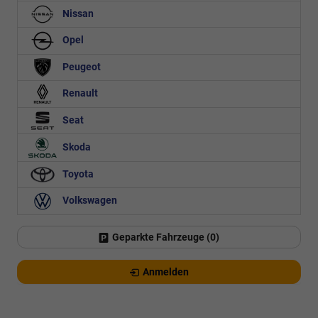
Nissan
Opel
Peugeot
Renault
Seat
Skoda
Toyota
Volkswagen
Geparkte Fahrzeuge (
0
)
Anmelden