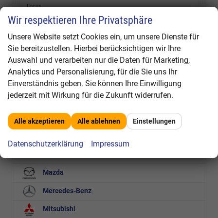
Focus
Wir respektieren Ihre Privatsphäre
Focus Turnier
Kuga
Unsere Website setzt Cookies ein, um unsere Dienste für
Puma
Sie bereitzustellen. Hierbei berücksichtigen wir Ihre
Ranger
Auswahl und verarbeiten nur die Daten für Marketing,
S-MAX
Analytics und Personalisierung, für die Sie uns Ihr
Einverständnis geben. Sie können Ihre Einwilligung
Tourneo Connect
jederzeit mit Wirkung für die Zukunft widerrufen.
Tourneo Custom
Transit
Transit Connect
Alle akzeptieren
Alle ablehnen
Einstellungen
Transit Custom
Datenschutzerklärung
Impressum
Kia
Mazda
Mercedes-Benz
Mitsubishi