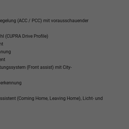
regelung (ACC / PCC) mit vorausschauender
l (CUPRA Drive Profile)
nt
nnung
ent
ngssystem (Front assist) mit City-
nerkennung
tassistent (Coming Home, Leaving Home), Licht- und