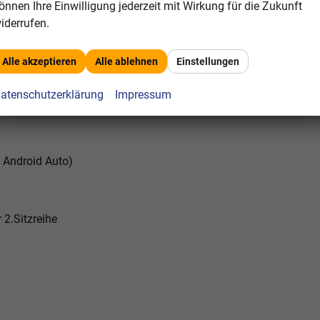
önnen Ihre Einwilligung jederzeit mit Wirkung für die Zukunft
er) mit Multifunktion und Schaltfunktion
iderrufen.
telarmlehne und Durchladeeinrichtung
Alle akzeptieren
Alle ablehnen
Einstellungen
atenschutzerklärung
Impressum
d Android Auto)
 2.Sitzreihe