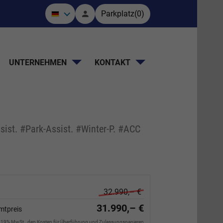
Parkplatz
(
0
)
UNTERNEHMEN
KONTAKT
ist. #Park-Assist. #Winter-P. #ACC
32.990,– €
31.990,– €
mtpreis
. 19% MwSt., den Kosten für Überführung und Zulassungspapieren