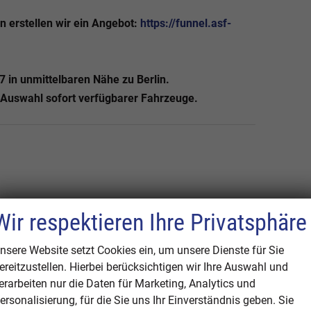
n erstellen wir ein Angebot:
https://funnel.asf-
7 in unmittelbaren Nähe zu Berlin.
e Auswahl sofort verfügbarer Fahrzeuge.
Wir respektieren Ihre Privatsphäre
nsere Website setzt Cookies ein, um unsere Dienste für Sie
mit Komfortschaltung
ereitzustellen. Hierbei berücksichtigen wir Ihre Auswahl und
hrersitz und Rücksitz (inkl. i-Size-Kindersitze)
erarbeiten nur die Daten für Marketing, Analytics und
ersonalisierung, für die Sie uns Ihr Einverständnis geben. Sie