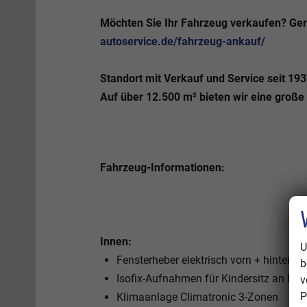
Möchten Sie Ihr
Fahrzeug verkaufen?
Ger
autoservice.de/fahrzeug-ankauf/
Standort mit Verkauf und Service seit 193
Auf über 12.500 m² bieten wir eine groß
Fahrzeug-Informationen:
Innen:
U
Fensterheber elektrisch vorn + hinten 
b
Isofix-Aufnahmen für Kindersitz an Beifa
v
P
Klimaanlage Climatronic 3-Zonen