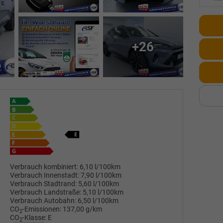
+26
Verbrauch kombiniert:
6,10 l/100km
Verbrauch Innenstadt:
7,90 l/100km
Verbrauch Stadtrand:
5,60 l/100km
Verbrauch Landstraße:
5,10 l/100km
Verbrauch Autobahn:
6,50 l/100km
CO
-Emissionen:
137,00 g/km
2
CO
-Klasse:
E
2