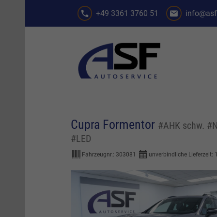
+49 3361 3760 51
info@asf
Cupra Formentor
#AHK schw. #Na
#LED
Fahrzeugnr.:
303081
unverbindliche Lieferzeit: