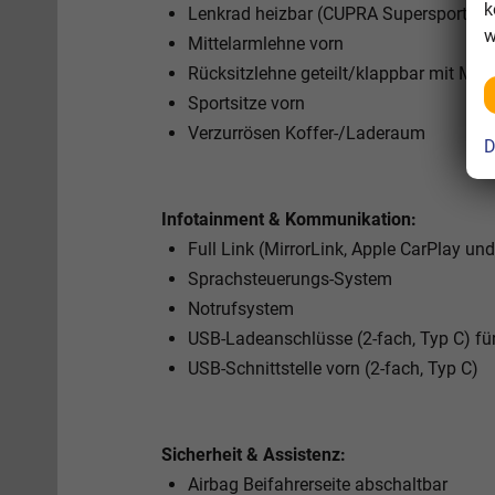
k
Lenkrad heizbar (CUPRA Supersport, Led
w
Mittelarmlehne vorn
Rücksitzlehne geteilt/klappbar mit Mit
Sportsitze vorn
Verzurrösen Koffer-/Laderaum
D
Infotainment & Kommunikation:
Full Link (MirrorLink, Apple CarPlay un
Sprachsteuerungs-System
Notrufsystem
USB-Ladeanschlüsse (2-fach, Typ C) für
USB-Schnittstelle vorn (2-fach, Typ C)
Sicherheit & Assistenz:
Airbag Beifahrerseite abschaltbar