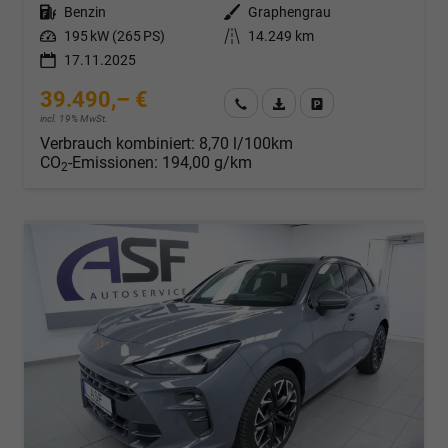
Kraftstoff
Benzin
Außenfarbe
Graphengrau
Leistung
195 kW (265 PS)
Kilometerstand
14.249 km
17.11.2025
39.490,– €
Wir rufen Sie an
Fahrzeugexposé (PDF)
Fahrzeug parken
incl. 19% MwSt.
Verbrauch kombiniert:
8,70 l/100km
CO
-Emissionen:
194,00 g/km
2