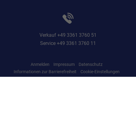
Verkauf +49 3361 3760 51
Service +49 3361 3760 11
Anmelden
Impressum
Datenschutz
Informationen zur Barrierefreiheit
Cookie-Einstellungen
Weitere Informationen zum offiziellen Kraftstoffverbrauch und zu den offiziellen
spezifischen CO
-Emissionen und gegebenenfalls zum Stromverbrauch neuer
2
PKW können dem 'Leitfaden über den offiziellen Kraftstoffverbrauch, die
offiziellen spezifischen CO
-Emissionen und den offiziellen Stromverbrauch
2
neuer PKW' entnommen werden, der an allen Verkaufsstellen und bei der
'Deutschen Automobil Treuhand GmbH' unentgeltlich erhältlich ist unter
www.dat.de.
© 2026
ASF Autoservice GmbH
,
Martin-Luther-Straße 37
,
15517