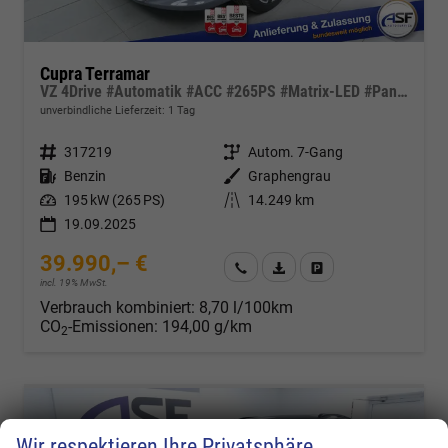
Cupra Terramar
VZ 4Drive #Automatik #ACC #265PS #Matrix-LED #Pano #HUD
unverbindliche Lieferzeit:
1 Tag
Fahrzeugnr.
317219
Getriebe
Autom. 7-Gang
Kraftstoff
Benzin
Außenfarbe
Graphengrau
Leistung
195 kW (265 PS)
Kilometerstand
14.249 km
19.09.2025
39.990,– €
Wir rufen Sie an
Fahrzeugexposé (PDF)
Fahrzeug parken
incl. 19% MwSt.
Verbrauch kombiniert:
8,70 l/100km
CO
-Emissionen:
194,00 g/km
2
Wir respektieren Ihre Privatsphäre