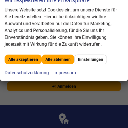
Wir respektieren Ihre Privatsphäre
Peugeot
Unsere Website setzt Cookies ein, um unsere Dienste für
Renault
Sie bereitzustellen. Hierbei berücksichtigen wir Ihre
Auswahl und verarbeiten nur die Daten für Marketing,
Seat
Analytics und Personalisierung, für die Sie uns Ihr
Skoda
Einverständnis geben. Sie können Ihre Einwilligung
jederzeit mit Wirkung für die Zukunft widerrufen.
Toyota
Volkswagen
Alle akzeptieren
Alle ablehnen
Einstellungen
Datenschutzerklärung
Impressum
Geparkte Fahrzeuge (
0
)
Anmelden