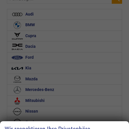
Audi
BMW
Cupra
Dacia
Ford
Kia
Mazda
Mercedes-Benz
Mitsubishi
Nissan
Opel