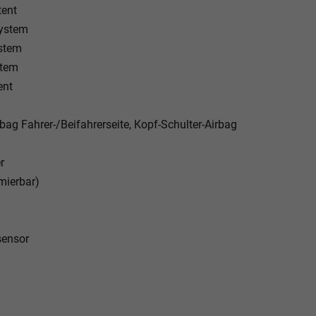
tent
System
ystem
stem
ent
bag Fahrer-/Beifahrerseite, Kopf-Schulter-Airbag
r
mierbar)
sensor