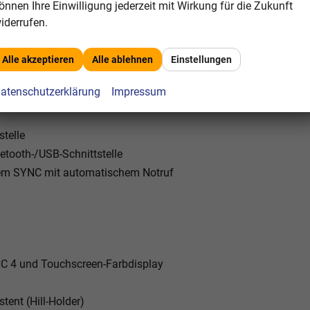
önnen Ihre Einwilligung jederzeit mit Wirkung für die Zukunft
iderrufen.
Alle akzeptieren
Alle ablehnen
Einstellungen
atenschutzerklärung
Impressum
telle
etooth-/USB-Schnittstelle
tem SYNC mit automatischem Notruf
C 4 und Touchscreen-Farbdisplay
tent (Hill-Holder)