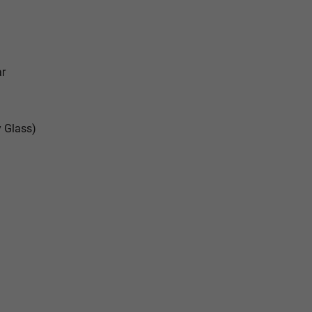
ar
y Glass)