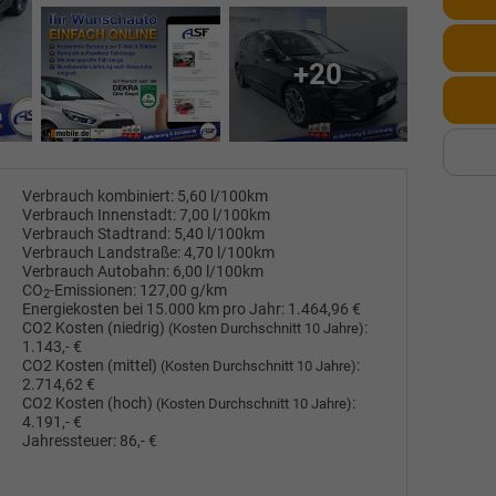
+20
Verbrauch kombiniert:
5,60 l/100km
Verbrauch Innenstadt:
7,00 l/100km
Verbrauch Stadtrand:
5,40 l/100km
Verbrauch Landstraße:
4,70 l/100km
Verbrauch Autobahn:
6,00 l/100km
CO
-Emissionen:
127,00 g/km
2
Energiekosten bei 15.000 km pro Jahr:
1.464,96 €
CO2 Kosten (niedrig)
:
(Kosten Durchschnitt 10 Jahre)
1.143,- €
CO2 Kosten (mittel)
:
(Kosten Durchschnitt 10 Jahre)
2.714,62 €
CO2 Kosten (hoch)
:
(Kosten Durchschnitt 10 Jahre)
4.191,- €
Jahressteuer:
86,- €