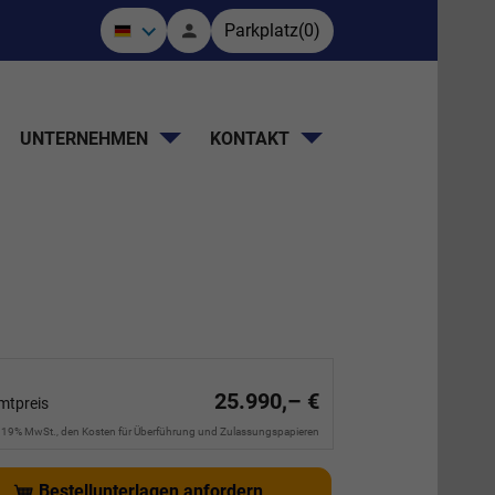
Parkplatz
(
0
)
UNTERNEHMEN
KONTAKT
25.990,– €
mtpreis
. 19% MwSt., den Kosten für Überführung und Zulassungspapieren
Bestellunterlagen anfordern