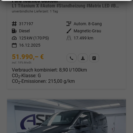
Ford Tourneo Custom
L1 Titanium X #Autom #Standheizung #Matrix LED #B&O Sound #ACC #AHK
unverbindliche Lieferzeit:
1 Tag
Fahrzeugnr.
317197
Getriebe
Autom. 8-Gang
Kraftstoff
Diesel
Außenfarbe
Magnetic-Grau
Leistung
125 kW (170 PS)
Kilometerstand
17.499 km
16.12.2025
51.990,– €
Wir rufen Sie an
Fahrzeugexposé (PDF)
Fahrzeug parken
incl. 19% MwSt.
Verbrauch kombiniert:
8,90 l/100km
CO
-Klasse:
G
2
CO
-Emissionen:
215,00 g/km
2