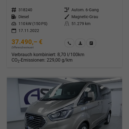
Fahrzeugnr.
318240
Getriebe
Autom. 6-Gang
Kraftstoff
Diesel
Außenfarbe
Magnetic-Grau
Leistung
110 kW (150 PS)
Kilometerstand
51.279 km
17.11.2022
37.490,– €
Wir rufen Sie an
Fahrzeugexposé (PDF)
Fahrzeug parken
Differenzbesteuert
Verbrauch kombiniert:
8,70 l/100km
CO
-Emissionen:
229,00 g/km
2