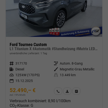
Ford Tourneo Custom
L1 Titanium X #Automatik #Standheizung #Matrix LED #B&O Sound #ACC #AHK
unverbindliche Lieferzeit:
1 Tag
Fahrzeugnr.
317170
Getriebe
Autom. 8-Gang
Kraftstoff
Diesel
Außenfarbe
Magnetic-Grau Metallic
Leistung
125 kW (170 PS)
Kilometerstand
13.449 km
15.12.2025
52.490,– €
Wir rufen Sie an
Fahrzeugexposé (PDF)
Fahrzeug parken
incl. 19% MwSt.
Verbrauch kombiniert:
8,90 l/100km
CO
-Klasse:
G
2