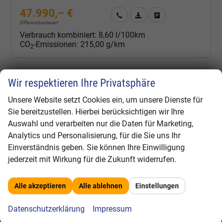
47.990,– €
Wir rufen Sie an
Fahrzeugexposé (PDF)
Fahrzeug parken
Differenzbesteuert
Verbrauch kombiniert:
8,60 l/100km
CO
-Emissionen:
215,00 g/km
2
Wir respektieren Ihre Privatsphäre
Unsere Website setzt Cookies ein, um unsere Dienste für
Sie bereitzustellen. Hierbei berücksichtigen wir Ihre
Auswahl und verarbeiten nur die Daten für Marketing,
Analytics und Personalisierung, für die Sie uns Ihr
Einverständnis geben. Sie können Ihre Einwilligung
jederzeit mit Wirkung für die Zukunft widerrufen.
Alle akzeptieren
Alle ablehnen
Einstellungen
Datenschutzerklärung
Impressum