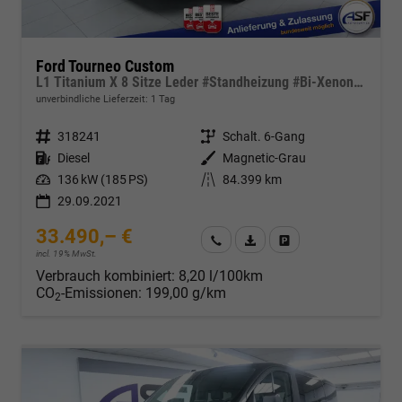
Ford Tourneo Custom
L1 Titanium X 8 Sitze Leder #Standheizung #Bi-Xenon #AHK #Tempomat
unverbindliche Lieferzeit:
1 Tag
Fahrzeugnr.
318241
Getriebe
Schalt. 6-Gang
Kraftstoff
Diesel
Außenfarbe
Magnetic-Grau
Leistung
136 kW (185 PS)
Kilometerstand
84.399 km
29.09.2021
33.490,– €
Wir rufen Sie an
Fahrzeugexposé (PDF)
Fahrzeug parken
incl. 19% MwSt.
Verbrauch kombiniert:
8,20 l/100km
CO
-Emissionen:
199,00 g/km
2