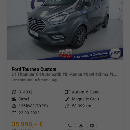
Ford Tourneo Custom
L1 Titanium X #Automatik #Bi-Xenon #Navi #Klima #Leder
unverbindliche Lieferzeit:
1 Tag
Fahrzeugnr.
314032
Getriebe
Autom. 6-Gang
Kraftstoff
Diesel
Außenfarbe
Magnetic-Grau
Leistung
125 kW (170 PS)
Kilometerstand
58.399 km
22.09.2022
35.990,– €
Wir rufen Sie an
Fahrzeugexposé (PDF)
Fahrzeug parken
incl. 19% MwSt.