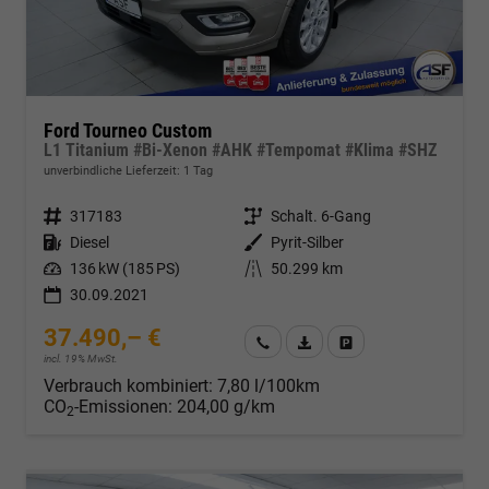
Ford Tourneo Custom
L1 Titanium #Bi-Xenon #AHK #Tempomat #Klima #SHZ
unverbindliche Lieferzeit:
1 Tag
Fahrzeugnr.
317183
Getriebe
Schalt. 6-Gang
Kraftstoff
Diesel
Außenfarbe
Pyrit-Silber
Leistung
136 kW (185 PS)
Kilometerstand
50.299 km
30.09.2021
37.490,– €
Wir rufen Sie an
Fahrzeugexposé (PDF)
Fahrzeug parken
incl. 19% MwSt.
Verbrauch kombiniert:
7,80 l/100km
CO
-Emissionen:
204,00 g/km
2