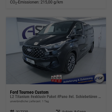
CO
-Emissionen:
215,00 g/km
2
Ford Tourneo Custom
L2 Titanium #exklusiv Paket #Pano #el. Schiebetüren #ACC #LED
unverbindliche Lieferzeit:
1 Tag
Fahrzeugnr.
317220
Getriebe
Autom. 8-Gang