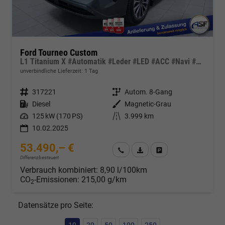
Ford Tourneo Custom
L1 Titanium X #Automatik #Leder #LED #ACC #Navi #SHZ
unverbindliche Lieferzeit:
1 Tag
Fahrzeugnr.
317221
Getriebe
Autom. 8-Gang
Kraftstoff
Diesel
Außenfarbe
Magnetic-Grau
Leistung
125 kW (170 PS)
Kilometerstand
3.999 km
10.02.2025
53.490,– €
Wir rufen Sie an
Fahrzeugexposé (PDF)
Fahrzeug parken
Differenzbesteuert
Verbrauch kombiniert:
8,90 l/100km
CO
-Emissionen:
215,00 g/km
2
Datensätze pro Seite:
10
20
50
100
250