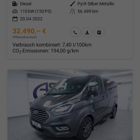
Kraftstoff
Diesel
Außenfarbe
Pyrit-Silber Metallic
Leistung
110 kW (150 PS)
Kilometerstand
56.499 km
20.04.2022
32.490,– €
Wir rufen Sie an
Fahrzeugexposé (PDF)
Fahrzeug parken
Differenzbesteuert
Verbrauch kombiniert:
7,40 l/100km
CO
-Emissionen:
194,00 g/km
2