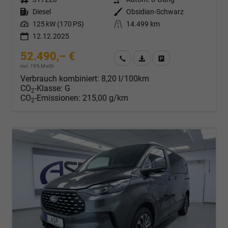
Kraftstoff
Diesel
Außenfarbe
Obsidian-Schwarz
Leistung
125 kW (170 PS)
Kilometerstand
14.499 km
12.12.2025
52.490,– €
Wir rufen Sie an
Fahrzeugexposé (PDF)
Fahrzeug parken
incl. 19% MwSt.
Verbrauch kombiniert:
8,20 l/100km
CO
-Klasse:
G
2
CO
-Emissionen:
215,00 g/km
2