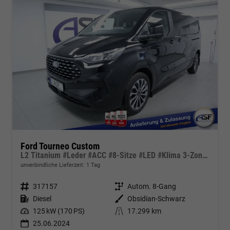
Ford Tourneo Custom
L2 Titanium #Leder #ACC #8-Sitze #LED #Klima 3-Zonen
unverbindliche Lieferzeit:
1 Tag
Fahrzeugnr.
317157
Getriebe
Autom. 8-Gang
Kraftstoff
Diesel
Außenfarbe
Obsidian-Schwarz
Leistung
125 kW (170 PS)
Kilometerstand
17.299 km
25.06.2024