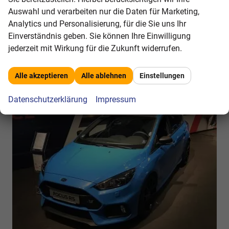
Ausstattung der neue Tourneo Custom wurde komplett neu
Auswahl und verarbeiten nur die Daten für Marketing,
gestaltet und verfügt über Technologien wie den intelligenten
Analytics und Personalisierung, für die Sie uns Ihr
Geschwindigkeitsbegrenzer und das moderne For...
Einverständnis geben. Sie können Ihre Einwilligung
weiterlesen
jederzeit mit Wirkung für die Zukunft widerrufen.
Ford Focus RS "Blue & Black"-Edition
Alle akzeptieren
Alle ablehnen
Einstellungen
Datenschutzerklärung
Impressum