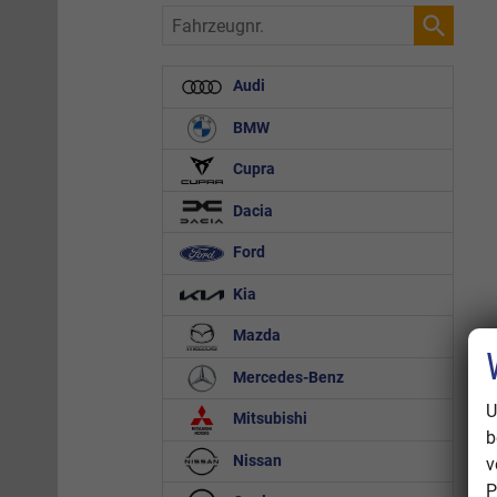
Fahrzeugnr.
Audi
BMW
Cupra
Dacia
Ford
Kia
Mazda
Mercedes-Benz
U
Mitsubishi
b
Nissan
v
P