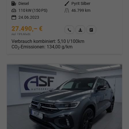
Kraftstoff
Diesel
Außenfarbe
Pyrit Silber
Leistung
110 kW (150 PS)
Kilometerstand
46.799 km
24.06.2023
27.490,– €
Wir rufen Sie an
Fahrzeugexposé (PDF)
Fahrzeug parken
incl. 19% MwSt.
Verbrauch kombiniert:
5,10 l/100km
CO
-Emissionen:
134,00 g/km
2