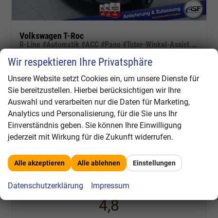
Volkswagen T-Roc
R-Line #Automatik #ACC #Pano #Toter-Winkel-Assist. #Park-Assist. #LED
unverbindliche Lieferzeit:
1 Tag
Fahrzeug mit Zulassung
Wir respektieren Ihre Privatsphäre
Fahrzeugnr.
305222
Getriebe
Autom. 7-Gang
Unsere Website setzt Cookies ein, um unsere Dienste für
Kraftstoff
Benzin
Außenfarbe
Indiumgrau
Sie bereitzustellen. Hierbei berücksichtigen wir Ihre
Leistung
110 kW (150 PS)
Kilometerstand
100 km
Auswahl und verarbeiten nur die Daten für Marketing,
31.07.2025
Analytics und Personalisierung, für die Sie uns Ihr
Einverständnis geben. Sie können Ihre Einwilligung
33.990,– €
Wir rufen Sie an
Fahrzeugexposé (PDF)
Fahrzeug parken
jederzeit mit Wirkung für die Zukunft widerrufen.
incl. 19% MwSt.
Verbrauch kombiniert:
6,30 l/100km
CO
-Klasse:
E
2
Alle akzeptieren
Alle ablehnen
Einstellungen
CO
-Emissionen:
143,00 g/km
2
Datenschutzerklärung
Impressum
4,8