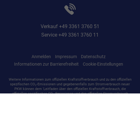
Verkauf +49 3361 3760 51
Service +49 3361 3760 11
Anmelden
Impressum
Datenschutz
Informationen zur Barrierefreiheit
Cookie-Einstellungen
Weitere Informationen zum offiziellen Kraftstoffverbrauch und zu den offiziellen
spezifischen CO
-Emissionen und gegebenenfalls zum Stromverbrauch neuer
2
PKW können dem 'Leitfaden über den offiziellen Kraftstoffverbrauch, die
offiziellen spezifischen CO
-Emissionen und den offiziellen Stromverbrauch
2
neuer PKW' entnommen werden, der an allen Verkaufsstellen und bei der
'Deutschen Automobil Treuhand GmbH' unentgeltlich erhältlich ist unter
www.dat.de.
© 2026
ASF Autoservice GmbH
,
Martin-Luther-Straße 37
,
15517
Fürstenwalde/Spree,
+49 3361 3760 0