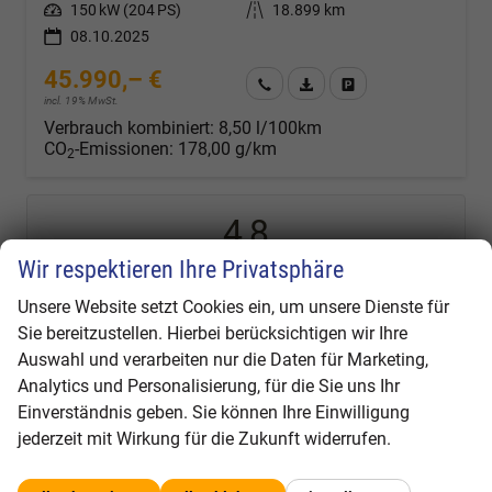
Leistung
150 kW (204 PS)
Kilometerstand
18.899 km
08.10.2025
45.990,– €
Wir rufen Sie an
Fahrzeugexposé (PDF)
Fahrzeug parken
incl. 19% MwSt.
Verbrauch kombiniert:
8,50 l/100km
CO
-Emissionen:
178,00 g/km
2
4,8
Wir respektieren Ihre Privatsphäre
Unsere Website setzt Cookies ein, um unsere Dienste für
SEHR GUT
Sie bereitzustellen. Hierbei berücksichtigen wir Ihre
545 Bewertungen
Auswahl und verarbeiten nur die Daten für Marketing,
Alle Bewertungen anzeigen >
Analytics und Personalisierung, für die Sie uns Ihr
Einverständnis geben. Sie können Ihre Einwilligung
Fahrzeugnr.
jederzeit mit Wirkung für die Zukunft widerrufen.