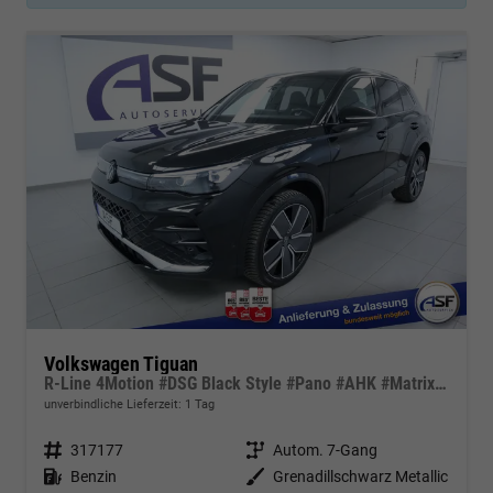
Volkswagen Tiguan
R-Line 4Motion #DSG Black Style #Pano #AHK #Matrix-LED #Harman-Kardon
unverbindliche Lieferzeit:
1 Tag
Fahrzeugnr.
317177
Getriebe
Autom. 7-Gang
Kraftstoff
Benzin
Außenfarbe
Grenadillschwarz Metallic