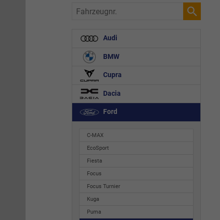
Fahrzeugnr.
Audi
BMW
Cupra
Dacia
Ford
C-MAX
EcoSport
Fiesta
Focus
Focus Turnier
Kuga
Puma