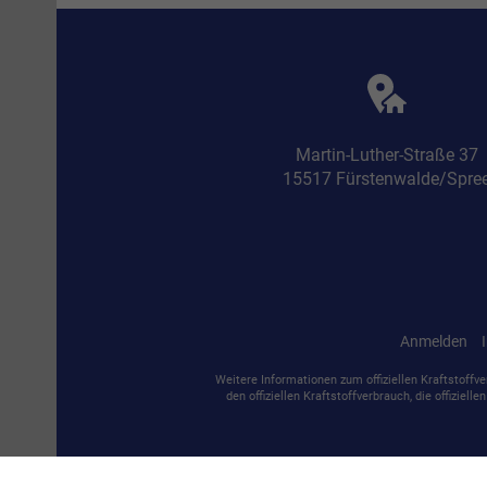
Martin-Luther-Straße 37
15517 Fürstenwalde/Spre
Anmelden
Weitere Informationen zum offiziellen Kraftstoffve
den offiziellen Kraftstoffverbrauch, die offiziell
© 2026
A