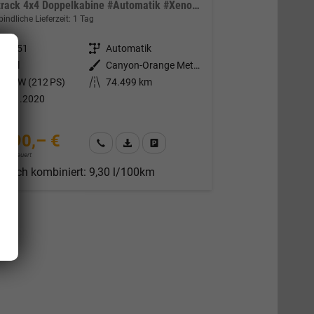
Wildtrack 4x4 Doppelkabine #Automatik #Xenon #Navi #Klima #ACC #SHZ
indliche Lieferzeit:
1 Tag
315051
Getriebe
Automatik
iesel
Außenfarbe
Canyon-Orange Metallic
56 kW (212 PS)
Kilometerstand
74.499 km
9.11.2020
.990,– €
Wir rufen Sie an
Fahrzeugexposé (PDF)
Fahrzeug parken
nzbesteuert
rauch kombiniert:
9,30 l/100km