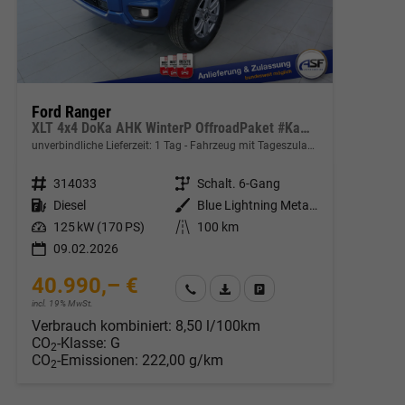
Ford Ranger
XLT 4x4 DoKa AHK WinterP OffroadPaket #Kamera #ACC #WSS heizbar
unverbindliche Lieferzeit:
1 Tag
Fahrzeug mit Tageszulassung
Fahrzeugnr.
314033
Getriebe
Schalt. 6-Gang
Kraftstoff
Diesel
Außenfarbe
Blue Lightning Metallic
Leistung
125 kW (170 PS)
Kilometerstand
100 km
09.02.2026
40.990,– €
Wir rufen Sie an
Fahrzeugexposé (PDF)
Fahrzeug parken
incl. 19% MwSt.
Verbrauch kombiniert:
8,50 l/100km
CO
-Klasse:
G
2
CO
-Emissionen:
222,00 g/km
2