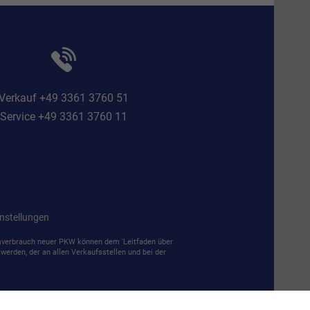
Verkauf +49 3361 3760 51
Service +49 3361 3760 11
nstellungen
mverbrauch neuer PKW können dem 'Leitfaden über
erden, der an allen Verkaufsstellen und bei der
61 3760 0