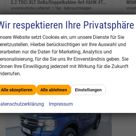
2.2 TDCi XLT DoKa/Doppelkabine 4x4 #AHK #Tempomat #beheizbare Frontscheibe #Klima
unverbindliche Lieferzeit:
1 Tag
Gebrauchtwagen
unverb
Fahrzeugnr.
312565
Getriebe
Schalt. 6-Gang
Fahrzeugnr.
Wir respektieren Ihre Privatsphäre
Kraftstoff
Diesel
Außenfarbe
Royal-Grau
Kraftstoff
D
Leistung
118 kW (160 PS)
Kilometerstand
77.700 km
Leistung
1
nsere Website setzt Cookies ein, um unsere Dienste für Sie
07.02.2019
1
ereitzustellen. Hierbei berücksichtigen wir Ihre Auswahl und
erarbeiten nur die Daten für Marketing, Analytics und
24.490,– €
Wir rufen Sie an
Fahrzeugexposé (PDF)
Fahrzeug parken
ersonalisierung, für die Sie uns Ihr Einverständnis geben. Sie
28
Differenzbesteuert
önnen Ihre Einwilligung jederzeit mit Wirkung für die Zukunft
Differe
Verbrauch kombiniert:
7,00 l/100km
iderrufen.
CO
-Emissionen:
184,00 g/km
Verb
2
Alle akzeptieren
Alle ablehnen
Einstellungen
atenschutzerklärung
Impressum