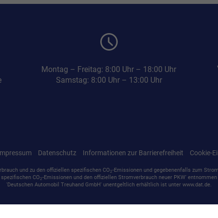
Montag – Freitag: 8:00 Uhr – 18:00 Uhr
e
Samstag: 8:00 Uhr – 13:00 Uhr
Impressum
Datenschutz
Informationen zur Barrierefreiheit
Cookie-Ei
rbrauch und zu den offiziellen spezifischen CO
-Emissionen und gegebenenfalls zum Stro
2
en spezifischen CO
-Emissionen und den offiziellen Stromverbrauch neuer PKW' entnommen w
2
'Deutschen Automobil Treuhand GmbH' unentgeltlich erhältlich ist unter www.dat.de.
SF Autoservice GmbH
,
Martin-Luther-Straße 37
,
15517
Fürstenwalde/Spree,
+49 33