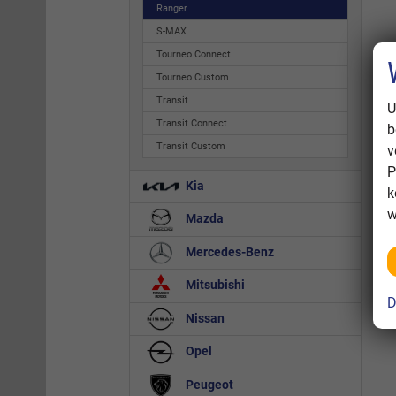
Ranger
S-MAX
Tourneo Connect
Tourneo Custom
Transit
U
Transit Connect
b
Transit Custom
v
P
Kia
k
w
Mazda
Mercedes-Benz
Mitsubishi
D
Nissan
Opel
Peugeot