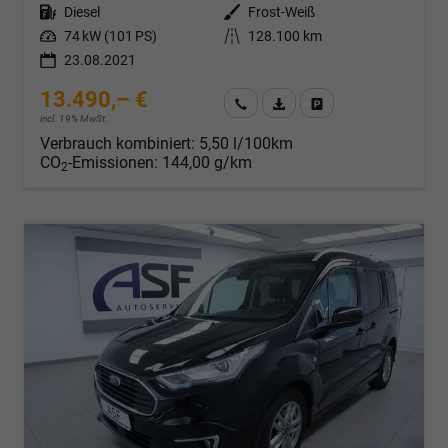
Kraftstoff
Diesel
Außenfarbe
Frost-Weiß
Leistung
74 kW (101 PS)
Kilometerstand
128.100 km
23.08.2021
13.490,– €
Wir rufen Sie an
Fahrzeugexposé (PDF)
Fahrzeug parken
incl. 19% MwSt.
Verbrauch kombiniert:
5,50 l/100km
CO
-Emissionen:
144,00 g/km
2