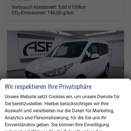
Verbrauch kombiniert:
5,60 l/100km
CO
-Emissionen:
146,00 g/km
2
Wir respektieren Ihre Privatsphäre
Unsere Website setzt Cookies ein, um unsere Dienste für
Sie bereitzustellen. Hierbei berücksichtigen wir Ihre
Auswahl und verarbeiten nur die Daten für Marketing,
Ford Tourneo Connect
Analytics und Personalisierung, für die Sie uns Ihr
Titanium #Panorama #AHK #Winter-P. #Navi #Spurhalte #Schilderkennung #Tempomat
Einverständnis geben. Sie können Ihre Einwilligung
unverbindliche Lieferzeit:
1 Tag