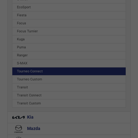
EcoSport
Fiesta
Focus
Focus Turnier
Kuga
Puma
Ranger
S-MAX
Tourneo Connect
Tourneo Custom
Transit
Transit Connect
Transit Custom
Kia
Mazda