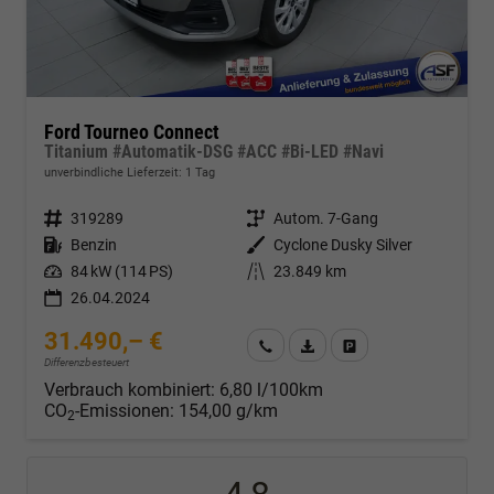
Ford Tourneo Connect
Titanium #Automatik-DSG #ACC #Bi-LED #Navi
unverbindliche Lieferzeit:
1 Tag
Fahrzeugnr.
319289
Getriebe
Autom. 7-Gang
Kraftstoff
Benzin
Außenfarbe
Cyclone Dusky Silver
Leistung
84 kW (114 PS)
Kilometerstand
23.849 km
26.04.2024
31.490,– €
Wir rufen Sie an
Fahrzeugexposé (PDF)
Fahrzeug parken
Differenzbesteuert
Verbrauch kombiniert:
6,80 l/100km
CO
-Emissionen:
154,00 g/km
2