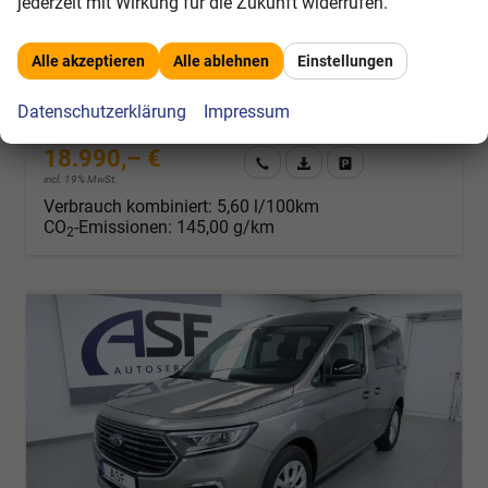
jederzeit mit Wirkung für die Zukunft widerrufen.
Fahrzeugnr.
315111
Getriebe
Schalt. 6-Gang
Alle akzeptieren
Alle ablehnen
Einstellungen
Kraftstoff
Diesel
Außenfarbe
Frost-Weiß
Leistung
88 kW (120 PS)
Kilometerstand
105.520 km
Datenschutzerklärung
Impressum
19.11.2021
18.990,– €
Wir rufen Sie an
Fahrzeugexposé (PDF)
Fahrzeug parken
incl. 19% MwSt.
Verbrauch kombiniert:
5,60 l/100km
CO
-Emissionen:
145,00 g/km
2