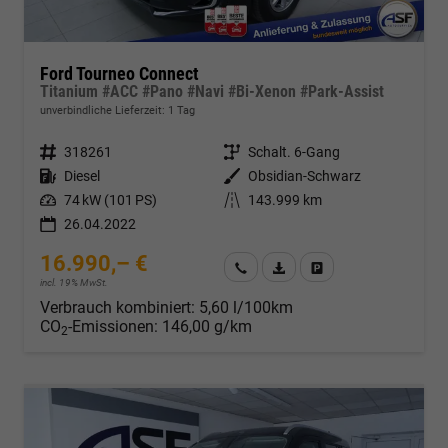
Ford Tourneo Connect
Titanium #ACC #Pano #Navi #Bi-Xenon #Park-Assist
unverbindliche Lieferzeit:
1 Tag
Fahrzeugnr.
318261
Getriebe
Schalt. 6-Gang
Kraftstoff
Diesel
Außenfarbe
Obsidian-Schwarz
Leistung
74 kW (101 PS)
Kilometerstand
143.999 km
26.04.2022
16.990,– €
Wir rufen Sie an
Fahrzeugexposé (PDF)
Fahrzeug parken
incl. 19% MwSt.
Verbrauch kombiniert:
5,60 l/100km
CO
-Emissionen:
146,00 g/km
2