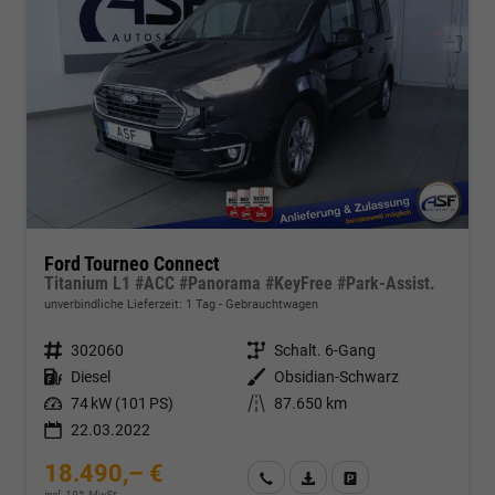
Ford Tourneo Connect
Titanium L1 #ACC #Panorama #KeyFree #Park-Assist.
unverbindliche Lieferzeit:
1 Tag
Gebrauchtwagen
Fahrzeugnr.
302060
Getriebe
Schalt. 6-Gang
Kraftstoff
Diesel
Außenfarbe
Obsidian-Schwarz
Leistung
74 kW (101 PS)
Kilometerstand
87.650 km
22.03.2022
18.490,– €
Wir rufen Sie an
Fahrzeugexposé (PDF)
Fahrzeug parken
incl. 19% MwSt.