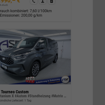
.990,– €
Wir rufen Sie an
Fahrzeugexposé (PDF)
Fahrzeug parken
19% MwSt.
rauch kombiniert:
7,60 l/100km
-Emissionen:
200,00 g/km
d Tourneo Custom
L1 Titanium X #Autom #Standheizung #Matrix LED #B&O Sound #ACC #AHK
indliche Lieferzeit:
1 Tag