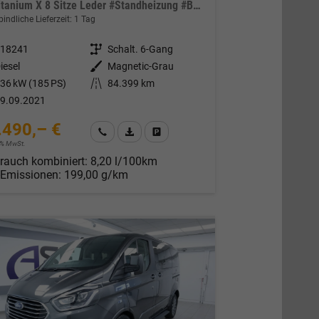
L1 Titanium X 8 Sitze Leder #Standheizung #Bi-Xenon #AHK #Tempomat
indliche Lieferzeit:
1 Tag
318241
Getriebe
Schalt. 6-Gang
iesel
Außenfarbe
Magnetic-Grau
36 kW (185 PS)
Kilometerstand
84.399 km
9.09.2021
.490,– €
Wir rufen Sie an
Fahrzeugexposé (PDF)
Fahrzeug parken
19% MwSt.
rauch kombiniert:
8,20 l/100km
-Emissionen:
199,00 g/km