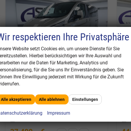
Wir respektieren Ihre Privatsphäre
nsere Website setzt Cookies ein, um unsere Dienste für Sie
ereitzustellen. Hierbei berücksichtigen wir Ihre Auswahl und
erarbeiten nur die Daten für Marketing, Analytics und
ersonalisierung, für die Sie uns Ihr Einverständnis geben. Sie
Ford Tourneo Custom
For
önnen Ihre Einwilligung jederzeit mit Wirkung für die Zukunft
L1 Titanium #Bi-Xenon #AHK #Tempomat #Klima #SHZ
iderrufen.
unverbindliche Lieferzeit:
1 Tag
unverb
Fahrzeugnr.
317183
Getriebe
Schalt. 6-Gang
Fahrzeugnr.
Alle akzeptieren
Alle ablehnen
Einstellungen
Kraftstoff
Diesel
Außenfarbe
Pyrit-Silber
Kraftstoff
D
Leistung
136 kW (185 PS)
Kilometerstand
50.299 km
Leistung
1
atenschutzerklärung
Impressum
30.09.2021
2