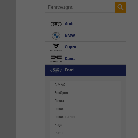
Fahrzeugnr.
Audi
BMW
Cupra
Dacia
Ford
C-MAX
EcoSport
Fiesta
Focus
Focus Turnier
Kuga
Puma