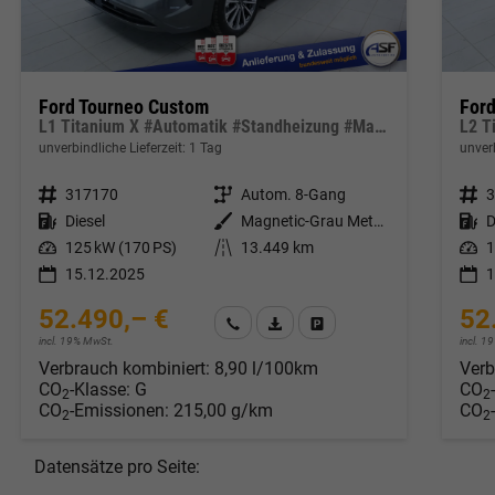
Ford Tourneo Custom
For
L1 Titanium X #Automatik #Standheizung #Matrix LED #B&O Sound #ACC #AHK
unverbindliche Lieferzeit:
1 Tag
unverb
Fahrzeugnr.
317170
Getriebe
Autom. 8-Gang
Fahrzeugnr.
Kraftstoff
Diesel
Außenfarbe
Magnetic-Grau Metallic
Kraftstoff
D
Leistung
125 kW (170 PS)
Kilometerstand
13.449 km
Leistung
1
15.12.2025
1
52.490,– €
52
Wir rufen Sie an
Fahrzeugexposé (PDF)
Fahrzeug parken
incl. 19% MwSt.
incl. 
Verbrauch kombiniert:
8,90 l/100km
Verb
CO
-Klasse:
G
CO
2
2
CO
-Emissionen:
215,00 g/km
CO
2
2
Datensätze pro Seite: