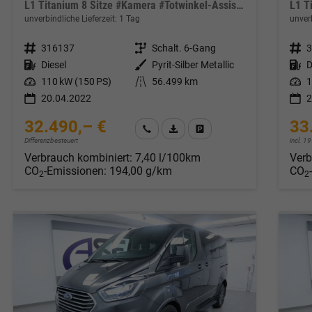
L1 Titanium 8 Sitze #Kamera #Totwinkel-Assist #SHZ #Klima #DAB #Tempomat
unverbindliche Lieferzeit:
1 Tag
unverb
Fahrzeugnr.
316137
Getriebe
Schalt. 6-Gang
Fahrzeugnr.
Kraftstoff
Diesel
Außenfarbe
Pyrit-Silber Metallic
Kraftstoff
D
Leistung
110 kW (150 PS)
Kilometerstand
56.499 km
Leistung
1
20.04.2022
2
32.490,– €
33
Wir rufen Sie an
Fahrzeugexposé (PDF)
Fahrzeug parken
Differenzbesteuert
incl. 
Verbrauch kombiniert:
7,40 l/100km
Verb
CO
-Emissionen:
194,00 g/km
CO
2
2