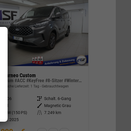
d Tourneo Custom
L1 Titanium #ACC #KeyFree #8-Sitzer #Winter-P. #360°-Kamera
indliche Lieferzeit:
1 Tag
Gebrauchtwagen
307306
Getriebe
Schalt. 6-Gang
iesel
Außenfarbe
Magnetic Grau
10 kW (150 PS)
Kilometerstand
7.249 km
4.02.2025