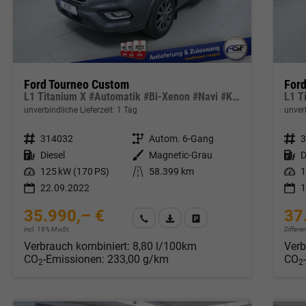
Ford Tourneo Custom
For
L1 Titanium X #Automatik #Bi-Xenon #Navi #Klima #Leder
unverbindliche Lieferzeit:
1 Tag
unverb
Fahrzeugnr.
314032
Getriebe
Autom. 6-Gang
Fahrzeugnr.
Kraftstoff
Diesel
Außenfarbe
Magnetic-Grau
Kraftstoff
D
Leistung
125 kW (170 PS)
Kilometerstand
58.399 km
Leistung
1
22.09.2022
1
35.990,– €
37
Wir rufen Sie an
Fahrzeugexposé (PDF)
Fahrzeug parken
incl. 19% MwSt.
Differe
Verbrauch kombiniert:
8,80 l/100km
Verb
CO
-Emissionen:
233,00 g/km
CO
2
2