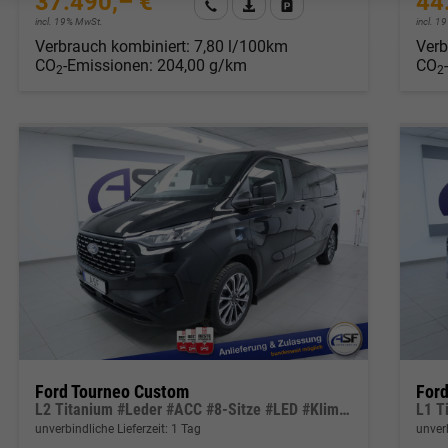
37.490,– €
44
Wir rufen Sie an
Fahrzeugexposé (PDF)
Fahrzeug parken
incl. 19% MwSt.
incl. 
Verbrauch kombiniert:
7,80 l/100km
Verb
CO
-Emissionen:
204,00 g/km
CO
2
2
Ford Tourneo Custom
For
L2 Titanium #Leder #ACC #8-Sitze #LED #Klima 3-Zonen
unverbindliche Lieferzeit:
1 Tag
unverb