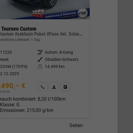
d Tourneo Custom
L2 Titanium #exklusiv Paket #Pano #el. Schiebetüren #ACC #LED
indliche Lieferzeit:
1 Tag
317220
Getriebe
Autom. 8-Gang
iesel
Außenfarbe
Obsidian-Schwarz
25 kW (170 PS)
Kilometerstand
14.499 km
2.12.2025
.490,– €
Wir rufen Sie an
Fahrzeugexposé (PDF)
Fahrzeug parken
19% MwSt.
rauch kombiniert:
8,20 l/100km
-Klasse:
G
-Emissionen:
215,00 g/km
Seiten: