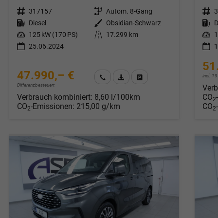
Fahrzeugnr.
317157
Getriebe
Autom. 8-Gang
Fahrzeugnr.
Kraftstoff
Diesel
Außenfarbe
Obsidian-Schwarz
Kraftstoff
D
Leistung
125 kW (170 PS)
Kilometerstand
17.299 km
Leistung
1
25.06.2024
1
51
47.990,– €
incl. 
Wir rufen Sie an
Fahrzeugexposé (PDF)
Fahrzeug parken
Differenzbesteuert
Verb
Verbrauch kombiniert:
8,60 l/100km
CO
2
CO
-Emissionen:
215,00 g/km
CO
2
2