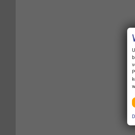
U
b
v
P
k
w
D