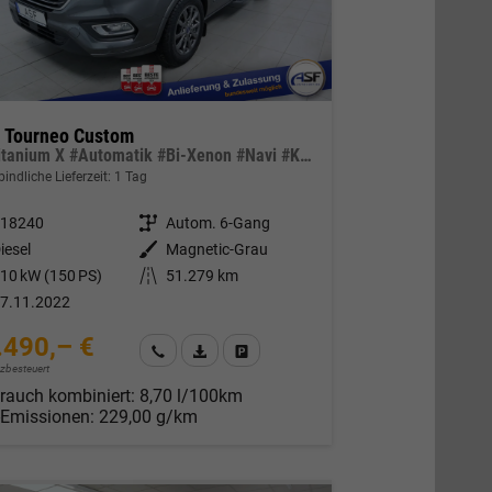
d Tourneo Custom
L1 Titanium X #Automatik #Bi-Xenon #Navi #Klima #Leder
indliche Lieferzeit:
1 Tag
318240
Getriebe
Autom. 6-Gang
iesel
Außenfarbe
Magnetic-Grau
10 kW (150 PS)
Kilometerstand
51.279 km
7.11.2022
.490,– €
Wir rufen Sie an
Fahrzeugexposé (PDF)
Fahrzeug parken
nzbesteuert
rauch kombiniert:
8,70 l/100km
-Emissionen:
229,00 g/km