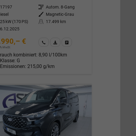
317197
Getriebe
Autom. 8-Gang
iesel
Außenfarbe
Magnetic-Grau
25 kW (170 PS)
Kilometerstand
17.499 km
6.12.2025
.990,– €
Wir rufen Sie an
Fahrzeugexposé (PDF)
Fahrzeug parken
19% MwSt.
rauch kombiniert:
8,90 l/100km
-Klasse:
G
-Emissionen:
215,00 g/km