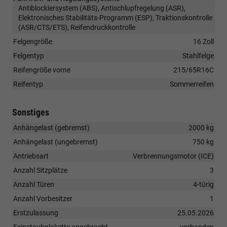
Antiblockiersystem (ABS), Antischlupfregelung (ASR),
Elektronisches Stabilitäts-Programm (ESP), Traktionskontrolle
(ASR/CTS/ETS), Reifendruckkontrolle
Felgengröße
16 Zoll
Felgentyp
Stahlfelge
Reifengröße vorne
215/65R16C
Reifentyp
Sommerreifen
Sonstiges
Anhängelast (gebremst)
2000 kg
Anhängelast (ungebremst)
750 kg
Antriebsart
Verbrennungsmotor (ICE)
Anzahl Sitzplätze
3
Anzahl Türen
4-türig
Anzahl Vorbesitzer
1
Erstzulassung
25.05.2026
Feinstaubplakette angebracht
vorhanden