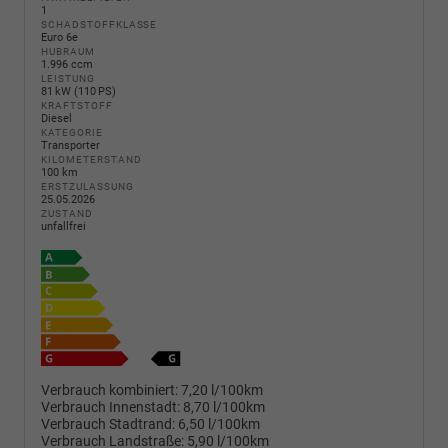
1
SCHADSTOFFKLASSE
Euro 6e
HUBRAUM
1.996 ccm
LEISTUNG
81 kW (110 PS)
KRAFTSTOFF
Diesel
KATEGORIE
Transporter
KILOMETERSTAND
100 km
ERSTZULASSUNG
25.05.2026
ZUSTAND
unfallfrei
Verbrauch kombiniert:
7,20 l/100km
Verbrauch Innenstadt:
8,70 l/100km
Verbrauch Stadtrand:
6,50 l/100km
Verbrauch Landstraße:
5,90 l/100km