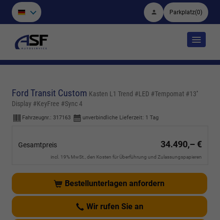
Parkplatz
(
0
)
Ford Transit Custom
Kasten L1 Trend #LED #Tempomat #13''
Display #KeyFree #Sync 4
Fahrzeugnr.:
317163
unverbindliche Lieferzeit:
1 Tag
34.490,– €
Gesamtpreis
incl. 19% MwSt., den Kosten für Überführung und Zulassungspapieren
Bestellunterlagen anfordern
Wir rufen Sie an