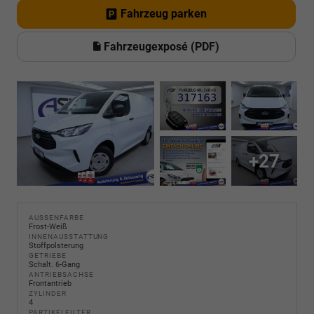
Fahrzeug parken
Fahrzeugexposé (PDF)
+27
AUSSENFARBE
Frost-Weiß
INNENAUSSTATTUNG
Stoffpolsterung
GETRIEBE
Schalt. 6-Gang
ANTRIEBSACHSE
Frontantrieb
ZYLINDER
4
PARTIKELFILTER