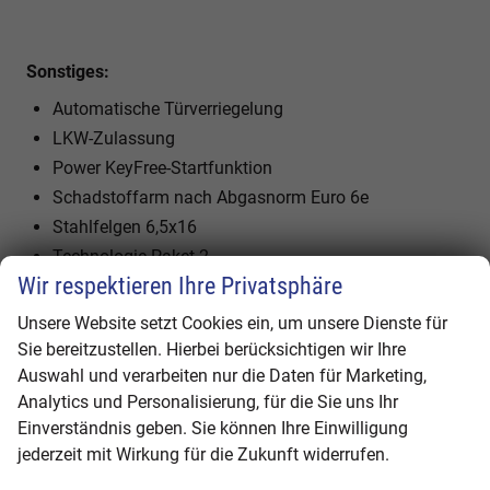
Sonstiges:
Automatische Türverriegelung
LKW-Zulassung
Power KeyFree-Startfunktion
Schadstoffarm nach Abgasnorm Euro 6e
Stahlfelgen 6,5x16
Technologie-Paket 2
Wir respektieren Ihre Privatsphäre
Reserverad in Fahrbereifung
Türentriegelung (2-Stufen) inkl. Verriegelung durch
Unsere Website setzt Cookies ein, um unsere Dienste für
Türzuschlagen
Sie bereitzustellen. Hierbei berücksichtigen wir Ihre
Auswahl und verarbeiten nur die Daten für Marketing,
Analytics und Personalisierung, für die Sie uns Ihr
Innen
Einverständnis geben. Sie können Ihre Einwilligung
Fensterheber
elektrisch
jederzeit mit Wirkung für die Zukunft widerrufen.
Gepäckraumabtrennung
vorhanden